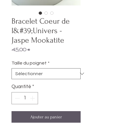
Bracelet Coeur de
l&#39;Univers -
Jaspe Mookatite
Prix
45,00 €
Taille du poignet
*
Quantité
*
Ajouter au panier