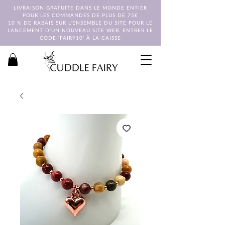
LIVRAISON GRATUITE DANS LE MONDE ENTIER
POUR LES COMMANDES DE PLUS DE 75€
10 % DE RABAIS SUR L'ENSEMBLE DU SITE POUR LE
LANCEMENT D'UN NOUVEAU SITE WEB. ENTRER LE
CODE 'FAIRY10' À LA CAISSE