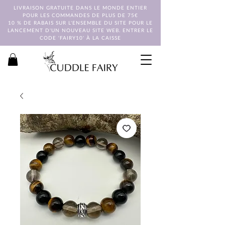
LIVRAISON GRATUITE DANS LE MONDE ENTIER
POUR LES COMMANDES DE PLUS DE 75€
10 % DE RABAIS SUR L'ENSEMBLE DU SITE POUR LE
LANCEMENT D'UN NOUVEAU SITE WEB. ENTRER LE
CODE 'FAIRY10' À LA CAISSE