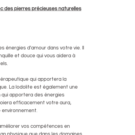
wrist and mark it
between marks wi
c des pierres précieuses naturelles
ruler.
 énergies d'amour dans votre vie. Il
nquille et douce qui vous aidera à
els.
hérapeutique qui apportera la
ue. La lodolite est également une
n
qui apportera des énergies
ttoiera efficacement votre aura,
e environnement.
améliorer vos compétences en
plan physique que dans les domaines