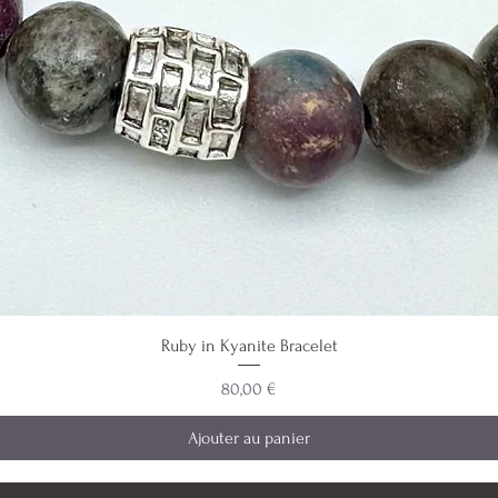
Ruby in Kyanite Bracelet
Prix
80,00 €
Ajouter au panier