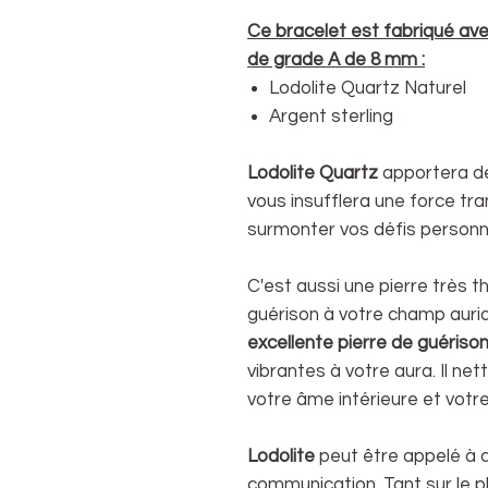
Ce bracelet est fabriqué ave
de grade A de 8 mm :
Lodolite Quartz Naturel
Argent sterling
Lodolite Quartz
apportera des
vous insufflera une force tra
surmonter vos défis personn
C'est aussi une pierre très t
guérison à votre champ auriq
excellente pierre de guériso
vibrantes à votre aura. Il ne
votre âme intérieure et votr
Lodolite
peut être appelé à 
communication. Tant sur le 