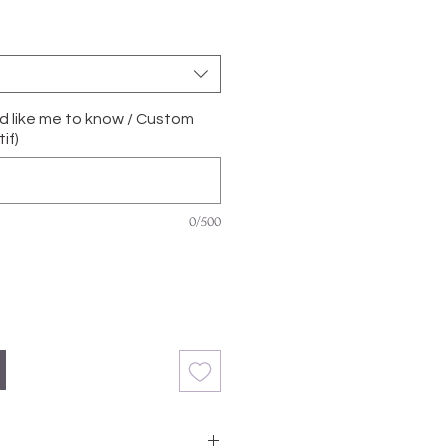
'd like me to know / Custom
if)
0/500