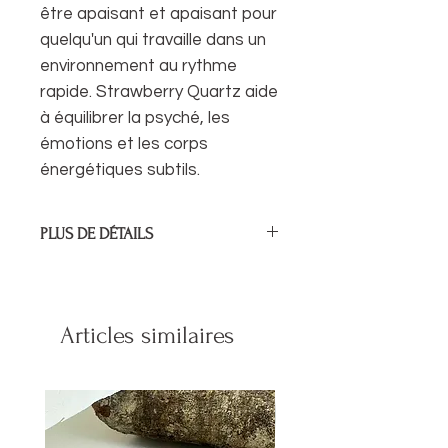
être apaisant et apaisant pour
quelqu'un qui travaille dans un
environnement au rythme
rapide. Strawberry Quartz aide
à équilibrer la psyché, les
émotions et les corps
énergétiques subtils.
PLUS DE DÉTAILS
Longueur moyenne : 24 -26 cm / 9,5"
- 10"
Articles similaires
Le capteur de lumière est fabriqué
sur du fil de perles de 49 fils de
qualité supérieure, avec des pierres
précieuses, des perles de rocaille en
verre et est fini avec des perles en
argent sterling, ce qui en fait un