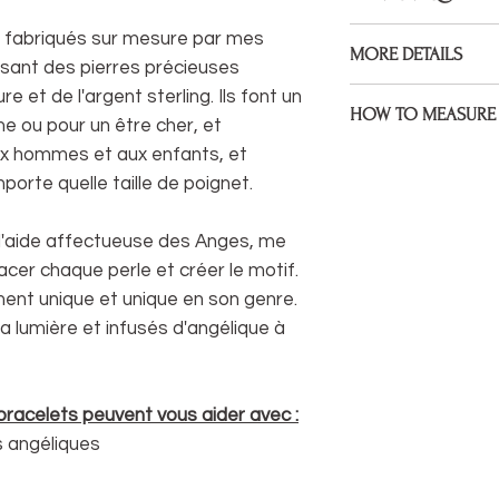
Bracelets are made 
t fabriqués sur mesure par mes
MORE DETAILS
Gemstones, 925 Ster
ilisant des pierres précieuses
assembled on premiu
Bracelets are made to
re et de l'argent sterling. Ils font un
HOW TO MEASURE 
size during check ou
 ou pour un être cher, et
x hommes et aux enfants, et
Measure the point of 
If your wrist size diff
bracelet to sit. If yo
porte quelle taille de poignet.
would like me to kno
mind that some will 
note under 'anything 
sitting at a wider poin
l'aide affectueuse des Anges, me
I welcome custom ord
acer chaque perle et créer le motif.
* Be sure to measure
something different 
extra space, I will fac
iment unique et unique en son genre.
hesitate to get in to
a lumière et infusés d'angélique à
life.
You can easily measu
If you have a tail
measure) you can
 bracelets peuvent vous aider avec :
wrist.
 angéliques
If not, you can wr