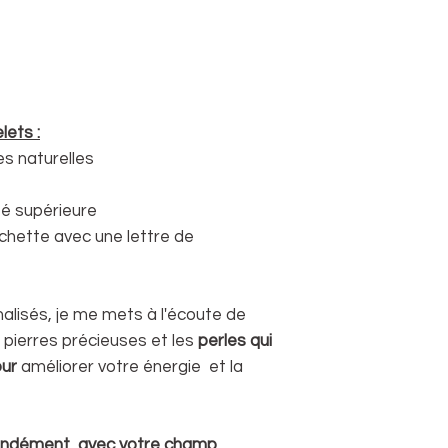
wrist and mark it
between marks wi
ruler.
lets :
es naturelles
té supérieure
chette avec une lettre de
alisés, je me mets à l'écoute de
s pierres précieuses et les
perles qui
our
améliorer votre énergie et la
ondément
avec votre champ