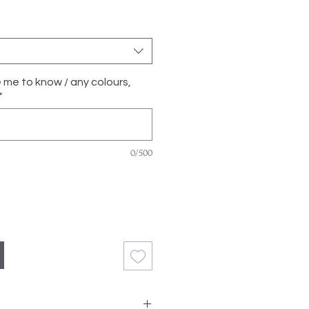
e me to know / any colours,
*
0/500