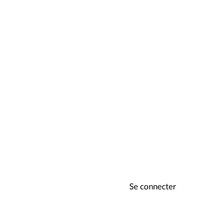
, then measure the length
th a standard measuring tape or
Se connecter